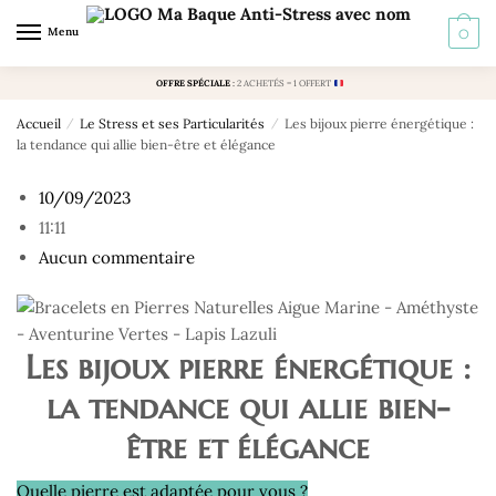
Skip
Skip
Menu
0
to
to
navigation
content
OFFRE SPÉCIALE
:
2 ACHETÉS = 1 OFFERT
Accueil
/
Le Stress et ses Particularités
/
Les bijoux pierre énergétique :
la tendance qui allie bien-être et élégance
10/09/2023
11:11
Aucun commentaire
Les bijoux pierre énergétique :
la tendance qui allie bien-
être et élégance
Quelle pierre est adaptée pour vous ?