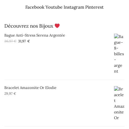
Facebook
Youtube
Instagram
Pinterest
Découvrez nos Bijoux
Bague Anti-Stress Serena Argentée
Le
Le
36,97
€
31,97
€
prix
prix
initial
actuel
était :
est :
36,97 €.
31,97 €.
Bracelet Amazonite Or Elodie
29,97
€