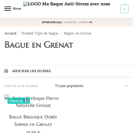
Skip
Skip
Menu
0
to
to
navigation
content
OFFRE SPÉCIALE
:
2 ACHETÉS = 1 OFFERT
Accueil
/
Produit Type de bague
/
Bague en Grenat
Bague en Grenat
AFFICHER LES FILTRES
Voici le seul résultat
Made in
Bague Breloque Dorée
Sophia en Grenat
19,90
€