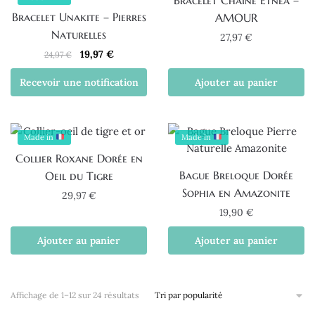
Bracelet Chaine Etnea –
Bracelet Unakite – Pierres
AMOUR
Naturelles
27,97
€
Le
Le
19,97
€
24,97
€
prix
prix
Recevoir une notification
Ajouter au panier
initial
actuel
était :
est :
24,97 €.
19,97 €.
Made in
Made in
Collier Roxane Dorée en
Bague Breloque Dorée
Oeil du Tigre
Sophia en Amazonite
29,97
€
19,90
€
Ajouter au panier
Ajouter au panier
Trié
Affichage de 1–12 sur 24 résultats
par