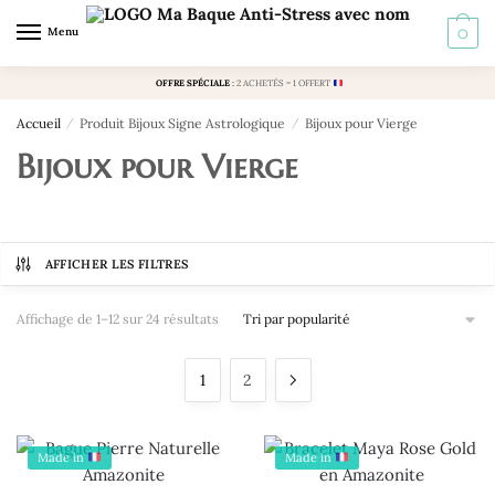
Skip
Skip
Menu
0
to
to
navigation
content
OFFRE SPÉCIALE
:
2 ACHETÉS = 1 OFFERT
Accueil
/
Produit Bijoux Signe Astrologique
/
Bijoux pour Vierge
Bijoux pour Vierge
AFFICHER LES FILTRES
Trié
Affichage de 1–12 sur 24 résultats
par
popularité
1
2
Made in
Made in