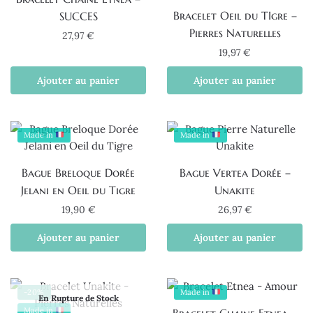
Bracelet Oeil du TIgre –
SUCCES
Pierres Naturelles
27,97
€
19,97
€
Ajouter au panier
Ajouter au panier
Made in
Made in
Bague Breloque Dorée
Bague Vertea Dorée –
Jelani en Oeil du Tigre
Unakite
19,90
€
26,97
€
Ajouter au panier
Ajouter au panier
-20%
Made in
En Rupture de Stock
Made in