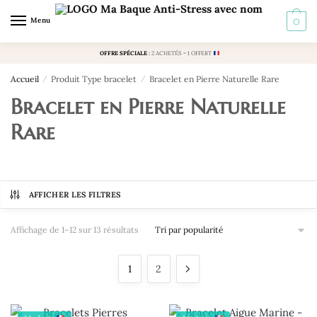
Skip
Skip
Menu
0
to
to
navigation
content
OFFRE SPÉCIALE
:
2 ACHETÉS = 1 OFFERT
Accueil
/
Produit Type bracelet
/
Bracelet en Pierre Naturelle Rare
Bracelet en Pierre Naturelle
Rare
AFFICHER LES FILTRES
Trié
Affichage de 1–12 sur 13 résultats
par
popularité
1
2