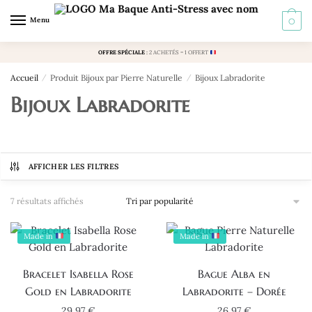
Skip
Skip
Menu
0
to
to
navigation
content
OFFRE SPÉCIALE
:
2 ACHETÉS = 1 OFFERT
Accueil
/
Produit Bijoux par Pierre Naturelle
/
Bijoux Labradorite
Bijoux Labradorite
AFFICHER LES FILTRES
Trié
7 résultats affichés
par
popularité
Made in
Made in
Bracelet Isabella Rose
Bague Alba en
Gold en Labradorite
Labradorite – Dorée
29,97
€
26,97
€