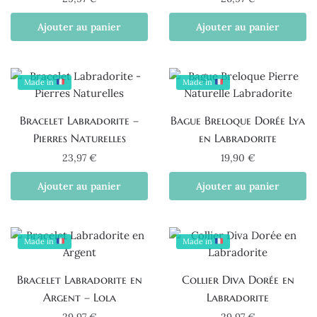
Ajouter au panier
Ajouter au panier
Made in
Made in
Bracelet Labradorite –
Bague Breloque Dorée Lya
Pierres Naturelles
en Labradorite
23,97
€
19,90
€
Ajouter au panier
Ajouter au panier
Made in
Made in
Bracelet Labradorite en
Collier Diva Dorée en
Argent – Lola
Labradorite