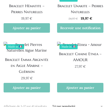
Bracelet Hématite –
Bracelet Unakite – Pierres
Pierres Naturelles
Naturelles
Le
Le
19,97
€
19,97
€
24,97
€
prix
prix
Ajouter au panier
Recevoir une notification
initial
actuel
était :
est :
24,97 €.
19,97 €.
Made in
Made in
Bracelet Chaine Etnea –
Bracelet Emma Argentée
AMOUR
en Aigue Marine –
27,97
€
Guérison
29,97
€
Ajouter au panier
Ajouter au panier
Trié
Affichage de 1–12 sur 41 résultats