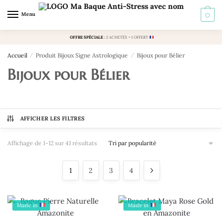
Skip
Skip
Menu
0
to
to
navigation
content
OFFRE SPÉCIALE
:
2 ACHETÉS = 1 OFFERT
Accueil
/
Produit Bijoux Signe Astrologique
/
Bijoux pour Bélier
Bijoux pour Bélier
AFFICHER LES FILTRES
Trié
Affichage de 1–12 sur 41 résultats
par
popularité
1
2
3
4
Made in
Made in