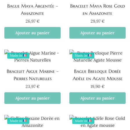
Bague Maya Argentée –
Bracelet Maya Rose Gold
Amazonite
en Amazonite
26,97
€
29,97
€
Ajouter au panier
Ajouter au panier
Made in
Made in
Bracelet Aigue Marine –
Bague Breloque Dorée
Pierres Naturelles
Adèle en Agate Mousse
23,97
€
19,90
€
Ajouter au panier
Ajouter au panier
Made in
Made in