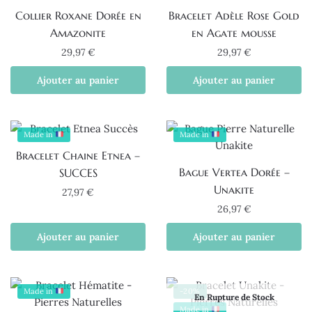
Collier Roxane Dorée en
Bracelet Adèle Rose Gold
Amazonite
en Agate mousse
29,97
€
29,97
€
Ajouter au panier
Ajouter au panier
Made in
Made in
Bracelet Chaine Etnea –
Bague Vertea Dorée –
SUCCES
Unakite
27,97
€
26,97
€
Ajouter au panier
Ajouter au panier
Made in
-20%
En Rupture de Stock
Made in