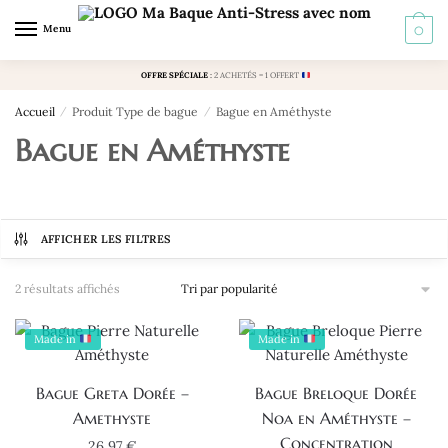
Skip
Skip
Menu
0
to
to
navigation
content
OFFRE SPÉCIALE
:
2 ACHETÉS = 1 OFFERT
Accueil
/
Produit Type de bague
/
Bague en Améthyste
Bague en Améthyste
AFFICHER LES FILTRES
Trié
2 résultats affichés
par
popularité
Made in
Made in
Bague Greta Dorée –
Bague Breloque Dorée
Amethyste
Noa en Améthyste –
Concentration
26,97
€