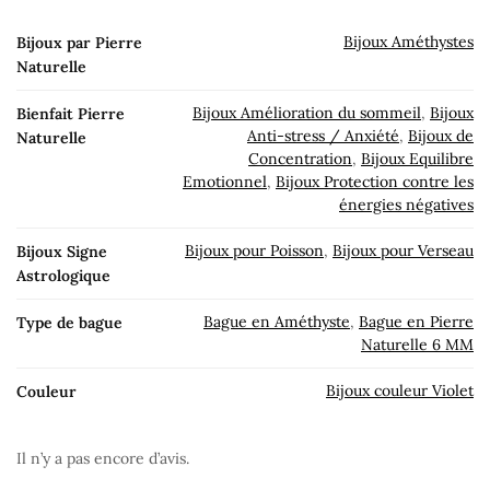
Bijoux Améthystes
Bijoux par Pierre
Naturelle
Bijoux Amélioration du sommeil
,
Bijoux
Bienfait Pierre
Anti-stress / Anxiété
,
Bijoux de
Naturelle
Concentration
,
Bijoux Equilibre
Emotionnel
,
Bijoux Protection contre les
énergies négatives
Bijoux pour Poisson
,
Bijoux pour Verseau
Bijoux Signe
Astrologique
Bague en Améthyste
,
Bague en Pierre
Type de bague
Naturelle 6 MM
Bijoux couleur Violet
Couleur
Il n’y a pas encore d’avis.