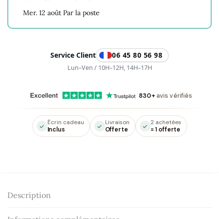
en
Mer. 12 août Par la poste
Améthyste
-
Concentration
Service Client
06 45 80 56 98
Lun–Ven / 10H–12H, 14H–17H
830+
avis vérifiés
Écrin cadeau
Livraison
2 achetées
Inclus
Offerte
= 1 offerte
Description