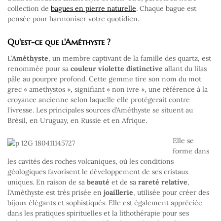
collection de
bagues en pierre naturelle
. Chaque bague est
pensée pour harmoniser votre quotidien.
Qu'est-ce que l'Améthyste ?
L’
Améthyste
, un membre captivant de la famille des quartz, est
renommée pour sa
couleur violette distinctive
allant du lilas
pâle au pourpre profond. Cette gemme tire son nom du mot
grec « amethystos », signifiant « non ivre », une référence à la
croyance ancienne selon laquelle elle protégerait contre
l’ivresse. Les principales sources d’Améthyste se situent au
Brésil, en Uruguay, en Russie et en Afrique.
Elle se
forme dans
les cavités des roches volcaniques, où les conditions
géologiques favorisent le développement de ses cristaux
uniques. En raison de sa
beauté
et de sa
rareté relative
,
l’Améthyste est très prisée en
joaillerie
, utilisée pour créer des
bijoux élégants et sophistiqués. Elle est également appréciée
dans les pratiques spirituelles et la lithothérapie pour ses