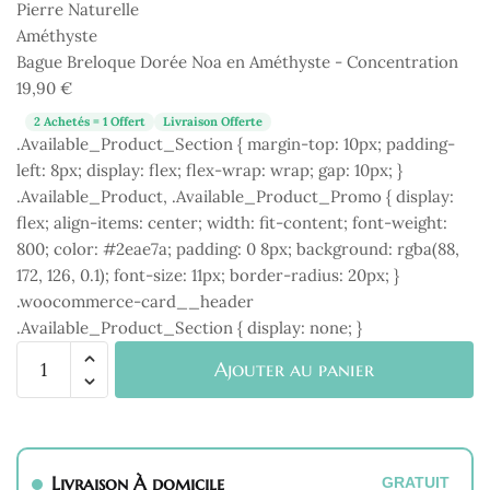
Dorée
Noa
Bague Breloque Dorée Noa en Améthyste - Concentration
en
19,90
€
Améthyste
-
2 Achetés = 1 Offert
Livraison Offerte
.Available_Product_Section { margin-top: 10px; padding-
Concentration
left: 8px; display: flex; flex-wrap: wrap; gap: 10px; }
.Available_Product, .Available_Product_Promo { display:
flex; align-items: center; width: fit-content; font-weight:
800; color: #2eae7a; padding: 0 8px; background: rgba(88,
172, 126, 0.1); font-size: 11px; border-radius: 20px; }
.woocommerce-card__header
.Available_Product_Section { display: none; }
quantité
Ajouter au panier
de
Bague
Breloque
Dorée
Livraison À domicile
Noa
GRATUIT