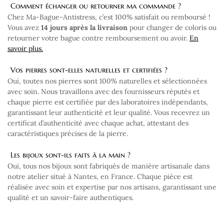
Comment échanger ou retourner ma commande ?
Chez Ma-Bague-Antistress, c’est 100% satisfait ou remboursé !
Vous avez
14 jours après la livraison
pour changer de coloris ou
retourner votre bague contre remboursement ou avoir.
En
savoir plus.
Vos pierres sont-elles naturelles et certifiées ?
Oui, toutes nos pierres sont 100% naturelles et sélectionnées
avec soin. Nous travaillons avec des fournisseurs réputés et
chaque pierre est certifiée par des laboratoires indépendants,
garantissant leur authenticité et leur qualité. Vous recevrez un
certificat d’authenticité avec chaque achat, attestant des
caractéristiques précises de la pierre.
Les bijoux sont-ils faits à la main ?
Oui, tous nos bijoux sont fabriqués de manière artisanale dans
notre atelier situé à Nantes, en France. Chaque pièce est
réalisée avec soin et expertise par nos artisans, garantissant une
qualité et un savoir-faire authentiques.