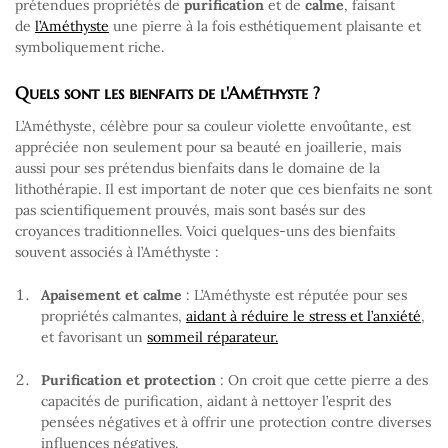
prétendues propriétés de
purification
et de
calme
, faisant
de
l’Améthyste
une pierre à la fois esthétiquement plaisante et
symboliquement riche.
Quels sont les bienfaits de l'Améthyste ?
L’Améthyste, célèbre pour sa couleur violette envoûtante, est
appréciée non seulement pour sa beauté en joaillerie, mais
aussi pour ses prétendus bienfaits dans le domaine de la
lithothérapie. Il est important de noter que ces bienfaits ne sont
pas scientifiquement prouvés, mais sont basés sur des
croyances traditionnelles. Voici quelques-uns des bienfaits
souvent associés à l’Améthyste :
Apaisement et calme
: L’Améthyste est réputée pour ses
propriétés calmantes,
aidant à réduire le stress et l’anxiété
,
et favorisant un
sommeil réparateur.
Purification et protection
: On croit que cette pierre a des
capacités de purification, aidant à nettoyer l’esprit des
pensées négatives et à offrir une protection contre diverses
influences négatives.