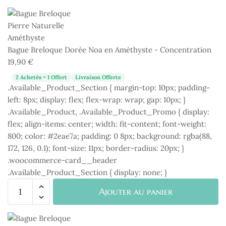
Bague Breloque Dorée Noa en Améthyste - Concentration
19,90
€
2 Achetés = 1 Offert
Livraison Offerte
.Available_Product_Section { margin-top: 10px; padding-
left: 8px; display: flex; flex-wrap: wrap; gap: 10px; }
.Available_Product, .Available_Product_Promo { display:
flex; align-items: center; width: fit-content; font-weight:
800; color: #2eae7a; padding: 0 8px; background: rgba(88,
172, 126, 0.1); font-size: 11px; border-radius: 20px; }
.woocommerce-card__header
.Available_Product_Section { display: none; }
quantité
Ajouter au panier
de
Bague
Breloque