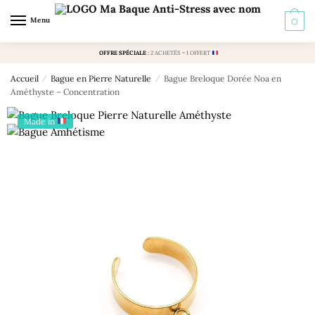
Skip
Skip
Menu
0
to
to
navigation
content
OFFRE SPÉCIALE
:
2 ACHETÉS = 1 OFFERT
Accueil
/
Bague en Pierre Naturelle
/
Bague Breloque Dorée Noa en
Améthyste – Concentration
Made in