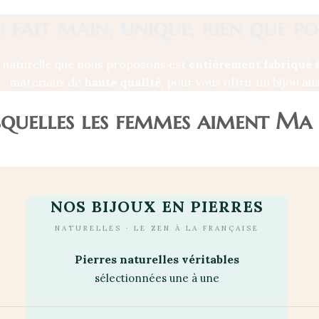
u fait main, unique, rien que p
e naturelle que nous proposons est
entièrement fabriqué 
matériaux de
haute qualité
, pour vous offrir un bijou au
esquelles les femmes aiment Ma
NOS BIJOUX EN PIERRES
NATURELLES · LE ZEN À LA FRANÇAISE
Pierres naturelles véritables
sélectionnées une à une