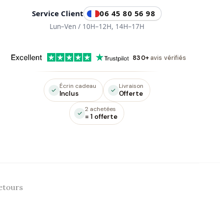
Service Client
06 45 80 56 98
Lun–Ven / 10H–12H, 14H–17H
830+
avis vérifiés
Écrin cadeau
Livraison
Inclus
Offerte
2 achetées
= 1 offerte
etours