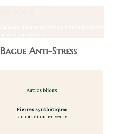
our vous
à la main
dans notre atelier. Nous sélectionnons uniqueme
ssi beau que durable.
 Bague Anti-Stress
Autres bijoux
Pierres synthétiques
ou imitations en verre