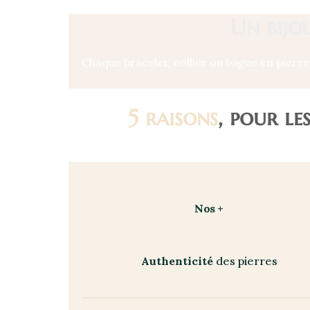
Un bijo
Chaque bracelet, collier ou bague en pierr
5 raisons
, pour l
Nos +
Authenticité
des pierres