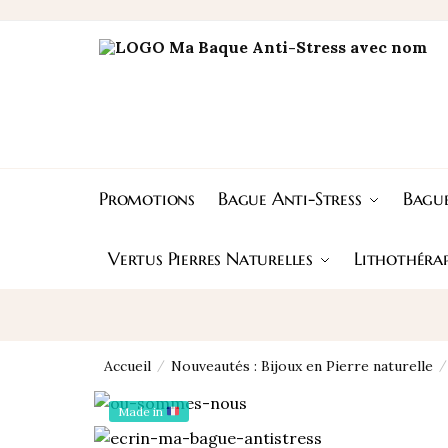
Skip
Skip
to
to
navigation
content
Promotions
Bague Anti-Stress
Bague
Vertus Pierres Naturelles
Lithothérap
Accueil
Nouveautés : Bijoux en Pierre naturelle
/
/
Made in