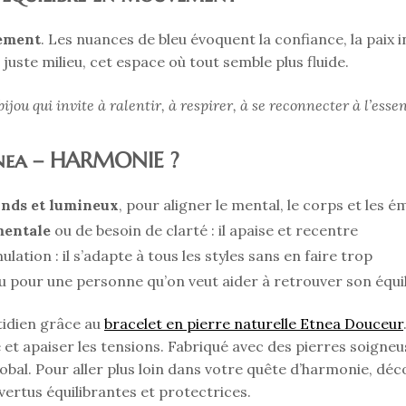
sement
. Les nuances de bleu évoquent la confiance, la paix i
juste milieu, cet espace où tout semble plus fluide.
ijou qui invite à ralentir, à respirer, à se reconnecter à l’essen
Etnea – HARMONIE ?
onds et lumineux
, pour aligner le mental, le corps et les 
mentale
ou de besoin de clarté : il apaise et recentre
ation : il s’adapte à tous les styles sans en faire trop
u pour une personne qu’on veut aider à retrouver son équi
tidien grâce au
bracelet en pierre naturelle Etnea Douceur
 et apaiser les tensions. Fabriqué avec des pierres soigneu
bal. Pour aller plus loin dans votre quête d’harmonie, dé
 vertus équilibrantes et protectrices.