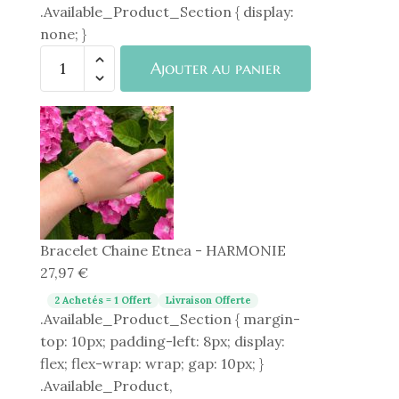
.Available_Product_Section { display:
none; }
quantité
Ajouter au panier
de
Bracelet
Chaine
Etnea
-
HARMONIE
Bracelet Chaine Etnea - HARMONIE
27,97
€
2 Achetés = 1 Offert
Livraison Offerte
.Available_Product_Section { margin-
top: 10px; padding-left: 8px; display:
flex; flex-wrap: wrap; gap: 10px; }
.Available_Product,