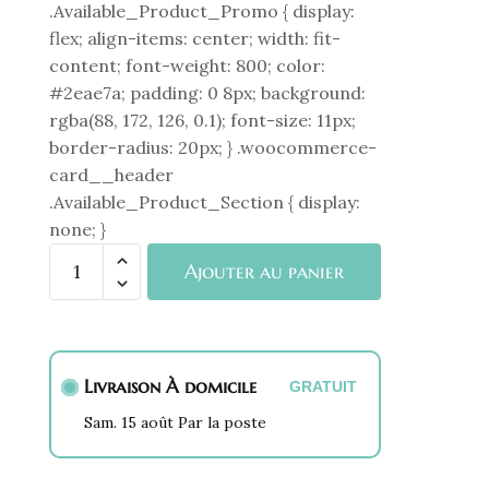
.Available_Product_Promo { display:
flex; align-items: center; width: fit-
content; font-weight: 800; color:
#2eae7a; padding: 0 8px; background:
rgba(88, 172, 126, 0.1); font-size: 11px;
border-radius: 20px; } .woocommerce-
card__header
.Available_Product_Section { display:
none; }
quantité
Ajouter au panier
de
Bracelet
Chaine
Etnea
Livraison À domicile
GRATUIT
-
HARMONIE
Sam. 15 août Par la poste