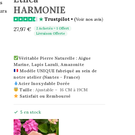
s
HARMONIE
urs
Trustpilot
• (
)
Voir nos avis
27,97
€
2 Achetés = 1 Offert
Livraison Offerte
Véritable Pierre Naturelle : Aigue
Marine, Lapis Lazuli, Amazonite
Modèle UNIQUE fabriqué au sein de
notre atelier (Nantes – France)
Acier Inoxydable Dorée
Taille
: Ajustable – 16 CM à 19CM
Satisfait ou Remboursé
5 en stock