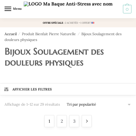
Skip
Skip
Menu
0
to
to
navigation
content
OFFRE SPÉCIALE
:
2 ACHETÉS = 1 OFFERT
Accueil
/
Produit Bienfait Pierre Naturelle
/
Bijoux Soulagement des
douleurs physiques
Bijoux Soulagement des
douleurs physiques
AFFICHER LES FILTRES
Trié
Affichage de 1–12 sur 29 résultats
par
popularité
1
2
3