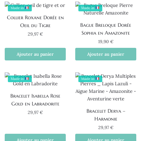
Made in
Made in
Collier Roxane Dorée en
Bague Breloque Dorée
Oeil du Tigre
Sophia en Amazonite
29,97
€
19,90
€
Ajouter au panier
Ajouter au panier
Made in
Made in
Bracelet Isabella Rose
Gold en Labradorite
Bracelet Derya –
29,97
€
Harmonie
29,97
€
Ajouter au panier
Ajouter au panier