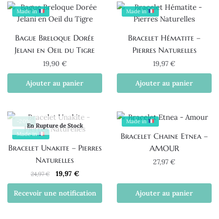
Made in
Made in
Bague Breloque Dorée
Bracelet Hématite –
Jelani en Oeil du Tigre
Pierres Naturelles
19,90
€
19,97
€
Ajouter au panier
Ajouter au panier
-20%
Made in
En Rupture de Stock
Made in
Bracelet Chaine Etnea –
Bracelet Unakite – Pierres
AMOUR
Naturelles
27,97
€
Le
Le
19,97
€
24,97
€
prix
prix
Recevoir une notification
Ajouter au panier
initial
actuel
était :
est :
24,97 €.
19,97 €.