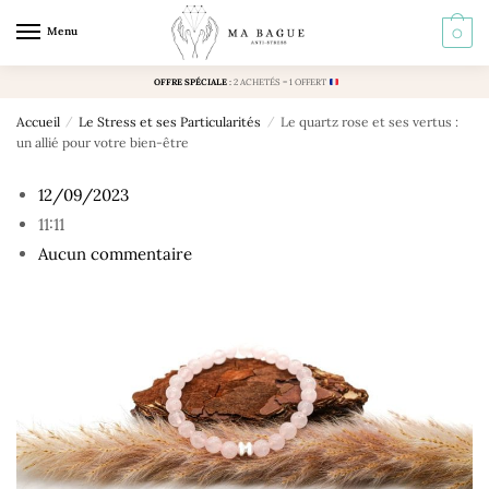
Skip
Skip
Menu
0
to
to
navigation
content
OFFRE SPÉCIALE
:
2 ACHETÉS = 1 OFFERT
Accueil
/
Le Stress et ses Particularités
/
Le quartz rose et ses vertus :
un allié pour votre bien-être
12/09/2023
11:11
Aucun commentaire