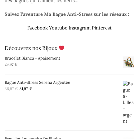
des bagues qui calment les nerfs...
Suivez l'aventure Ma Bague Anti-Stress sur les réseaux :
Facebook
Youtube
Instagram
Pinterest
Découvrez nos Bijoux
Bracelet Bianca - Apaisement
29,97
€
Bague Anti-Stress Serena Argentée
Le
Le
36,97
€
31,97
€
prix
prix
initial
actuel
était :
est :
36,97 €.
31,97 €.
Bracelet Amazonite Or Elodie