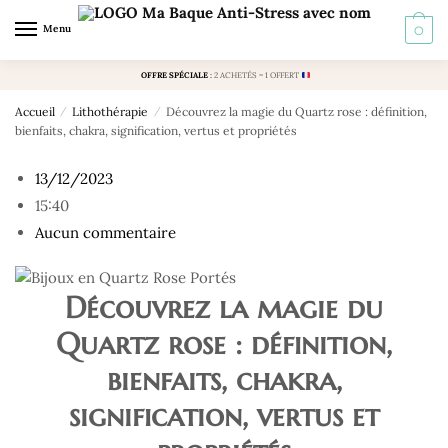
Skip to navigation
Skip to content
Menu
0
OFFRE SPÉCIALE
:
2 ACHETÉS = 1 OFFERT
Accueil
/
Lithothérapie
/
Découvrez la magie du Quartz rose : définition,
bienfaits, chakra, signification, vertus et propriétés
13/12/2023
15:40
Aucun commentaire
Découvrez la magie du
Quartz rose : définition,
bienfaits, chakra,
signification, vertus et