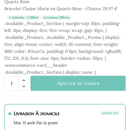
Marie
Bracelet Chaine Marie en Quartz Rose - Chance
29,97
€
en
Quartz
2 Achetés = 1 Offert
Livraison Offerte
.Available_Product_Section { margin-top: 10px; padding-
Rose
left: 8px; display: flex; flex-wrap: wrap; gap: 10px; }
-
.Available_Product, .Available_Product_Promo { display:
Chance
flex; align-items: center; width: fit-content; font-weight:
800; color: #2eae7a; padding: 0 8px; background: rgba(88,
172, 126, 0.1); font-size: 11px; border-radius: 20px; }
.woocommerce-card__header
.Available_Product_Section { display: none; }
quantité
Ajouter au panier
de
Bracelet
Chaine
Marie
Livraison À domicile
en
GRATUIT
Quartz
Mar. 11 août Par la poste
Rose