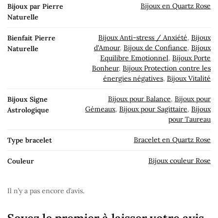
Bijoux en Quartz Rose
Bijoux par Pierre
Naturelle
Bijoux Anti-stress / Anxiété
,
Bijoux
Bienfait Pierre
d'Amour
,
Bijoux de Confiance
,
Bijoux
Naturelle
Equilibre Emotionnel
,
Bijoux Porte
Bonheur
,
Bijoux Protection contre les
énergies négatives
,
Bijoux Vitalité
Bijoux pour Balance
,
Bijoux pour
Bijoux Signe
Gémeaux
,
Bijoux pour Sagittaire
,
Bijoux
Astrologique
pour Taureau
Bracelet en Quartz Rose
Type bracelet
Bijoux couleur Rose
Couleur
Il n’y a pas encore d’avis.