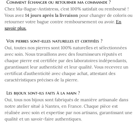
Comment échanger ou retourner ma commande ?
Chez Ma-Bague-Antistress, c’est 100% satisfait ou remboursé !
Vous avez
14 jours après la livraison
pour changer de coloris ou
retourner votre bague contre remboursement ou avoir.
En
savoir plus.
Vos pierres sont-elles naturelles et certifiées ?
Oui, toutes nos pierres sont 100% naturelles et sélectionnées
avec soin. Nous travaillons avec des fournisseurs réputés et
chaque pierre est certifiée par des laboratoires indépendants,
garantissant leur authenticité et leur qualité. Vous recevrez un
certificat d’authenticité avec chaque achat, attestant des
caractéristiques précises de la pierre.
Les bijoux sont-ils faits à la main ?
Oui, tous nos bijoux sont fabriqués de manière artisanale dans
notre atelier situé à Nantes, en France. Chaque pièce est
réalisée avec soin et expertise par nos artisans, garantissant une
qualité et un savoir-faire authentiques.