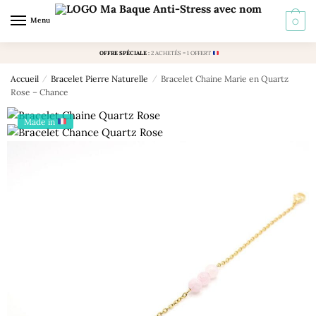
Skip
Skip
Menu
0
to
to
navigation
content
OFFRE SPÉCIALE
:
2 ACHETÉS = 1 OFFERT
Accueil
/
Bracelet Pierre Naturelle
/
Bracelet Chaine Marie en Quartz
Rose – Chance
Made in