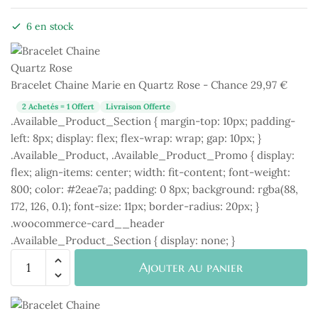
6 en stock
Bracelet Chaine Marie en Quartz Rose - Chance
29,97
€
2 Achetés = 1 Offert
Livraison Offerte
.Available_Product_Section { margin-top: 10px; padding-
left: 8px; display: flex; flex-wrap: wrap; gap: 10px; }
.Available_Product, .Available_Product_Promo { display:
flex; align-items: center; width: fit-content; font-weight:
800; color: #2eae7a; padding: 0 8px; background: rgba(88,
172, 126, 0.1); font-size: 11px; border-radius: 20px; }
.woocommerce-card__header
.Available_Product_Section { display: none; }
quantité
Ajouter au panier
de
Bracelet
Chaine