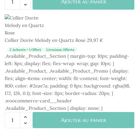
Ajouter au panier
de
Collier
Dorée
Melody
en
Collier Dorée Melody en Quartz Rose
29,97
€
Quartz
Rose
2 Achetés = 1 Offert
Livraison Offerte
.Available_Product_Section { margin-top: 10px; padding-
left: 8px; display: flex; flex-wrap: wrap; gap: 10px; }
.Available_Product, .Available_Product_Promo { display:
flex; align-items: center; width: fit-content; font-weight:
800; color: #2eae7a; padding: 0 8px; background: rgba(88,
172, 126, 0.1); font-size: 11px; border-radius: 20px; }
.woocommerce-card__header
.Available_Product_Section { display: none; }
quantité
Ajouter au panier
de
Collier
Dorée