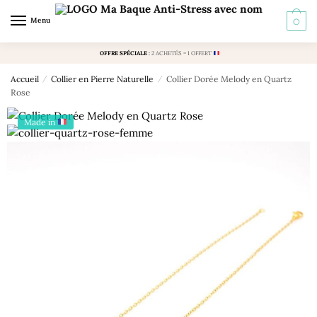
Skip
Skip
Menu
0
to
to
navigation
content
OFFRE SPÉCIALE
:
2 ACHETÉS = 1 OFFERT
Accueil
/
Collier en Pierre Naturelle
/
Collier Dorée Melody en Quartz
Rose
Made in