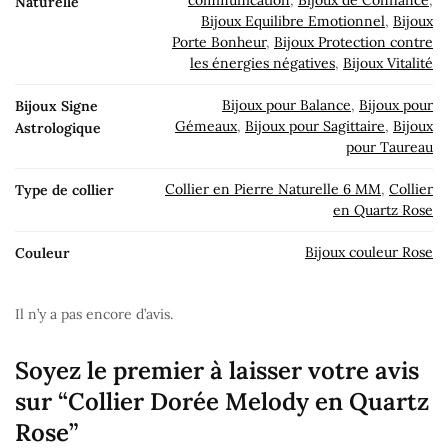
communication
,
Bijoux de Confiance
,
Naturelle
Bijoux Equilibre Emotionnel
,
Bijoux
Porte Bonheur
,
Bijoux Protection contre
les énergies négatives
,
Bijoux Vitalité
Bijoux pour Balance
,
Bijoux pour
Bijoux Signe
Gémeaux
,
Bijoux pour Sagittaire
,
Bijoux
Astrologique
pour Taureau
Collier en Pierre Naturelle 6 MM
,
Collier
Type de collier
en Quartz Rose
Bijoux couleur Rose
Couleur
Il n’y a pas encore d’avis.
Soyez le premier à laisser votre avis
sur “Collier Dorée Melody en Quartz
Rose”