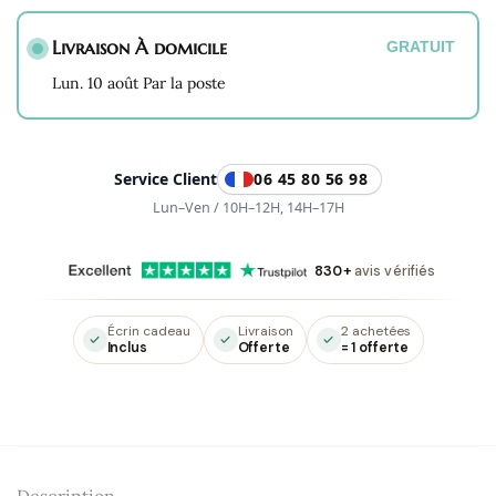
Melody
Livraison À domicile
en
GRATUIT
Quartz
Lun. 10 août Par la poste
Rose
Service Client
06 45 80 56 98
Lun–Ven / 10H–12H, 14H–17H
830+
avis vérifiés
Écrin cadeau
Livraison
2 achetées
Inclus
Offerte
= 1 offerte
Description