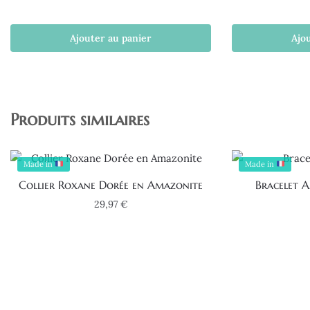
Ajouter au panier
Ajo
Produits similaires
Made in
Made in
Collier Roxane Dorée en Amazonite
Bracelet 
29,97
€