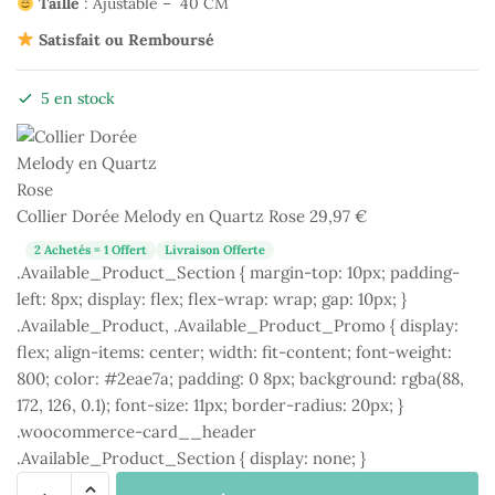
Taille
: Ajustable – 40 CM
Satisfait ou Remboursé
5 en stock
Collier Dorée Melody en Quartz Rose
29,97
€
2 Achetés = 1 Offert
Livraison Offerte
.Available_Product_Section { margin-top: 10px; padding-
left: 8px; display: flex; flex-wrap: wrap; gap: 10px; }
.Available_Product, .Available_Product_Promo { display:
flex; align-items: center; width: fit-content; font-weight:
800; color: #2eae7a; padding: 0 8px; background: rgba(88,
172, 126, 0.1); font-size: 11px; border-radius: 20px; }
.woocommerce-card__header
.Available_Product_Section { display: none; }
quantité