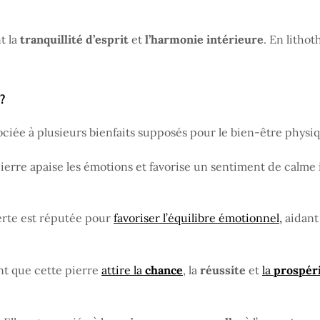
nt la
tranquillité
d’esprit
et
l’harmonie intérieure
. En lithot
?
ociée à plusieurs bienfaits supposés pour le bien-être physiq
ierre apaise les émotions et favorise un sentiment de calme i
erte est réputée pour
favoriser l’équilibre émotionnel,
aidant 
nt que cette pierre
attire la
chance
, la
réussite
et
la
prospér