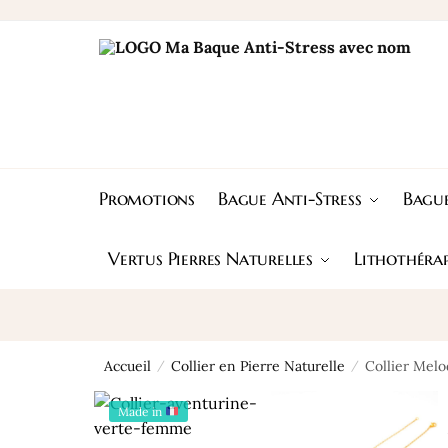
Skip
Skip
to
to
navigation
content
Promotions
Bague Anti-Stress
Bague
Vertus Pierres Naturelles
Lithothérap
Accueil
Collier en Pierre Naturelle
Collier Melo
/
/
Made in