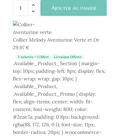
quantité
Ajouter au panier
de
Collier
Melody
Aventurine
Collier Melody Aventurine Verte et Or
Verte
29,97
€
et
Or
2 Achetés = 1 Offert
Livraison Offerte
.Available_Product_Section { margin-
top: 10px; padding-left: 8px; display: flex;
flex-wrap: wrap; gap: 10px; }
.Available_Product,
.Available_Product_Promo { display:
flex; align-items: center; width: fit-
content; font-weight: 800; color:
#2eae7a; padding: 0 8px; background:
rgba(88, 172, 126, 0.1); font-size: 11px;
border-radius: 20px; } .woocommerce-