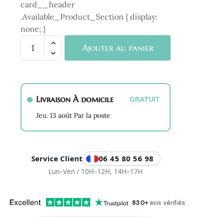
card__header
.Available_Product_Section { display:
none; }
quantité
Ajouter au panier
de
Collier
Melody
Aventurine
Livraison À domicile
GRATUIT
Verte
et
Jeu. 13 août Par la poste
Or
Service Client
06 45 80 56 98
Lun–Ven / 10H–12H, 14H–17H
830+
avis vérifiés