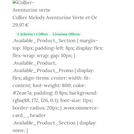
Collier Melody Aventurine Verte et Or
29,97
€
2 Achetés = 1 Offert
Livraison Offerte
.Available_Product_Section { margin-
top: 10px; padding-left: 8px; display: flex;
flex-wrap: wrap; gap: 10px; }
.Available_Product,
.Available_Product_Promo { display:
flex; align-items: center; width: fit-
content; font-weight: 800; color:
#2eae7a; padding: 0 8px; background:
rgba(88, 172, 126, 0.1); font-size: 11px;
border-radius: 20px; } .woocommerce-
card__header
.Available_Product_Section { display:
none; }