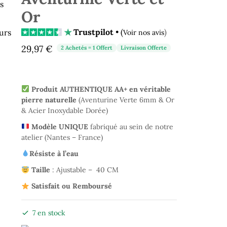
s
Or
Trustpilot
• (
)
urs
Voir nos avis
29,97
€
2 Achetés = 1 Offert
Livraison Offerte
Produit AUTHENTIQUE AA+ en véritable
pierre naturelle
(Aventurine Verte 6mm & Or
& Acier Inoxydable Dorée)
Modèle UNIQUE
fabriqué au sein de notre
atelier (Nantes – France)
Résiste à l’eau
Taille
: Ajustable – 40 CM
Satisfait ou Remboursé
7 en stock