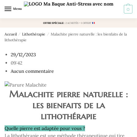
Skip to navigation
Skip to content
Menu
0
OFFRE SPÉCIALE
:
2 ACHETÉS = 1 OFFERT
Accueil
/
Lithothérapie
/
Malachite pierre naturelle : les bienfaits de la
lithothérapie
29/12/2023
09:42
Aucun commentaire
Malachite pierre naturelle :
les bienfaits de la
lithothérapie
Quelle pierre est adaptée pour vous ?
La lithothérapie est une méthode thérapeutique qui tire