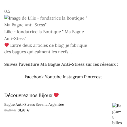
Lilie - fondatrice la Boutique " Ma Bague
Anti-Stess"
Entre deux articles de blog, je fabrique
des bagues qui calment les nerfs...
Suivez l'aventure Ma Bague Anti-Stress sur les réseaux :
Facebook
Youtube
Instagram
Pinterest
Découvrez nos Bijoux
Bague Anti-Stress Serena Argentée
Le prix initial était : 36,97 €.
Le prix actuel est : 31,97 €.
36,97
€
31,97
€