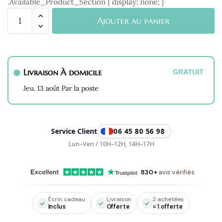
.Available_Product_Section { display: none; }
quantité
Ajouter au panier
de
Bague
Breloque
Dorée
Livraison À domicile
Berta
GRATUIT
en
Jeu. 13 août Par la poste
Malachite
Service Client
06 45 80 56 98
Lun–Ven / 10H–12H, 14H–17H
830+
avis vérifiés
Écrin cadeau
Livraison
2 achetées
Inclus
Offerte
= 1 offerte