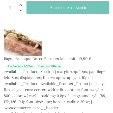
quantité
Ajouter au panier
de
Bague
Breloque
Dorée
Berta
en
Malachite
Bague Breloque Dorée Berta en Malachite
19,90
€
2 Achetés = 1 Offert
Livraison Offerte
.Available_Product_Section { margin-top: 10px; padding-
left: 8px; display: flex; flex-wrap: wrap; gap: 10px; }
.Available_Product, .Available_Product_Promo { display:
flex; align-items: center; width: fit-content; font-weight:
800; color: #2eae7a; padding: 0 8px; background: rgba(88,
172, 126, 0.1); font-size: 11px; border-radius: 20px; }
.woocommerce-card__header