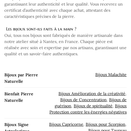
garantissant leur authenticité et leur qualité. Vous recevrez un
certificat d’authenticité avec chaque achat, attestant des
caractéristiques précises de la pierre.
Les bijoux sont-ils faits à la main ?
Oui, tous nos bijoux sont fabriqués de manière artisanale dans
notre atelier situé à Nantes, en France. Chaque pièce est
réalisée avec soin et expertise par nos artisans, garantissant une
qualité et un savoir-faire authentiques.
Bijoux Malachite
Bijoux par Pierre
Naturelle
Bijoux Amélioration de la créativité
,
Bienfait Pierre
Bijoux de Concentration
,
Bijoux de
Naturelle
guérison
,
Bijoux de spiritualité
,
Bijoux
Protection contre les énergies négatives
Bijoux Capricorne
,
Bijoux pour Scorpion
,
Bijoux Signe
Bijoux pour Taureau