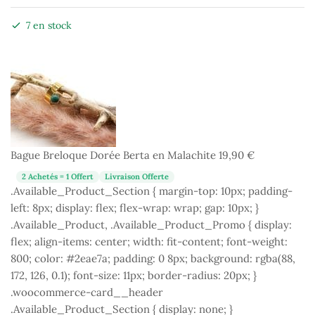
7 en stock
Bague Breloque Dorée Berta en Malachite
19,90
€
2 Achetés = 1 Offert
Livraison Offerte
.Available_Product_Section { margin-top: 10px; padding-
left: 8px; display: flex; flex-wrap: wrap; gap: 10px; }
.Available_Product, .Available_Product_Promo { display:
flex; align-items: center; width: fit-content; font-weight:
800; color: #2eae7a; padding: 0 8px; background: rgba(88,
172, 126, 0.1); font-size: 11px; border-radius: 20px; }
.woocommerce-card__header
.Available_Product_Section { display: none; }