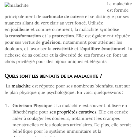
La malachite
est formée
principalement de
carbonate de cuivre
et se distingue par ses
nuances allant du vert clair au vert foncé. Utilisée
en
joaillerie
et comme ornement, la malachite symbolise
la
transformation
et la
protection
. Elle est également réputée
pour ses vertus de
guérison
, notamment pour atténuer les
douleurs, et favoriser la
créativité
et l’
équilibre émotionnel
. La
richesse de sa couleur et la diversité de ses formes en font un
choix privilégié pour des bijoux uniques et élégants.
Quels sont les bienfaits de la malachite ?
La
malachite
est réputée pour ses nombreux bienfaits, tant sur
le plan physique que psychologique. En voici quelques-uns :
Guérison Physique
: La malachite est souvent utilisée en
lithothérapie pour
ses propriétés curatives.
Elle est censée
aider à soulager les douleurs, notamment les crampes
menstruelles et les douleurs articulaires. De plus, elle serait
bénéfique pour le système immunitaire et la