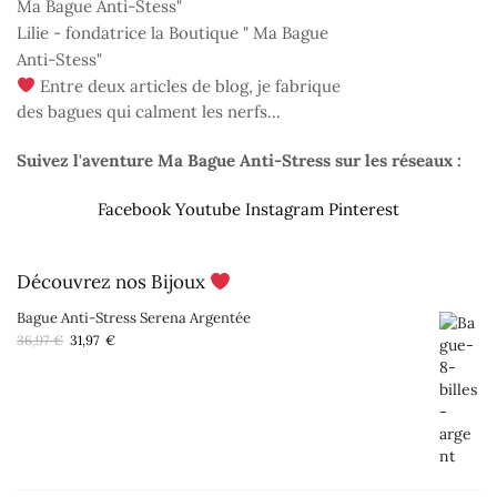
Lilie - fondatrice la Boutique " Ma Bague
Anti-Stess"
Entre deux articles de blog, je fabrique
des bagues qui calment les nerfs...
Suivez l'aventure Ma Bague Anti-Stress sur les réseaux :
Facebook
Youtube
Instagram
Pinterest
Découvrez nos Bijoux
Bague Anti-Stress Serena Argentée
Le
Le
36,97
€
31,97
€
prix
prix
initial
actuel
était :
est :
36,97 €.
31,97 €.