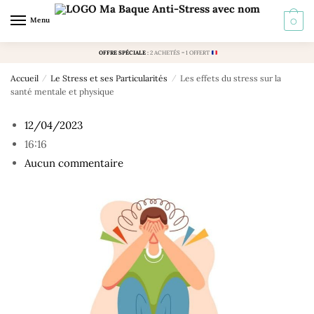
Skip
Skip
Menu
0
to
to
navigation
content
OFFRE SPÉCIALE
:
2 ACHETÉS = 1 OFFERT
Accueil
/
Le Stress et ses Particularités
/
Les effets du stress sur la
santé mentale et physique
12/04/2023
16:16
Aucun commentaire