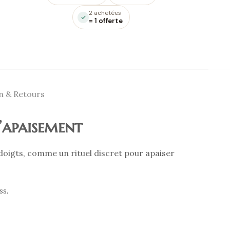
2 achetées
= 1 offerte
n & Retours
l’apaisement
doigts, comme un rituel discret pour apaiser
ss.