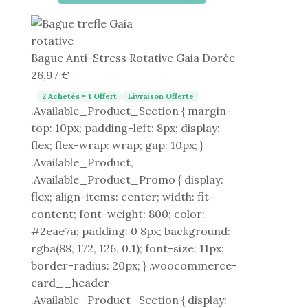
Bague
Anti-
Stress
Bague Anti-Stress Rotative Gaia Dorée
Rotative
26,97
€
Gaia
Dorée
2 Achetés = 1 Offert
Livraison Offerte
.Available_Product_Section { margin-
top: 10px; padding-left: 8px; display:
flex; flex-wrap: wrap; gap: 10px; }
.Available_Product,
.Available_Product_Promo { display:
flex; align-items: center; width: fit-
content; font-weight: 800; color:
#2eae7a; padding: 0 8px; background:
rgba(88, 172, 126, 0.1); font-size: 11px;
border-radius: 20px; } .woocommerce-
card__header
.Available_Product_Section { display: