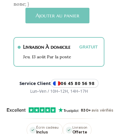
none; }
quantité
Ajouter au panier
de
Bague
Anti-
Stress
Livraison À domicile
GRATUIT
Rotative
Gaia
Jeu. 13 août Par la poste
Dorée
Service Client
06 45 80 56 98
Lun–Ven / 10H–12H, 14H–17H
830+
avis vérifiés
Écrin cadeau
Livraison
Inclus
Offerte