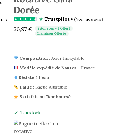
s
Dorée
Trustpilot
• (
)
urs
Voir nos avis
26,97
€
2 Achetés = 1 Offert
Livraison Offerte
Composition
: Acier Inoxydable
Modèle expédié de Nantes
– France
Résiste à l’eau
Taille
: Bague Ajustable –
Satisfait ou Remboursé
1 en stock