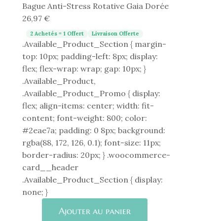
Bague Anti-Stress Rotative Gaia Dorée
26,97
€
2 Achetés = 1 Offert
Livraison Offerte
.Available_Product_Section { margin-
top: 10px; padding-left: 8px; display:
flex; flex-wrap: wrap; gap: 10px; }
.Available_Product,
.Available_Product_Promo { display:
flex; align-items: center; width: fit-
content; font-weight: 800; color:
#2eae7a; padding: 0 8px; background:
rgba(88, 172, 126, 0.1); font-size: 11px;
border-radius: 20px; } .woocommerce-
card__header
.Available_Product_Section { display:
none; }
quantité
Ajouter au panier
de