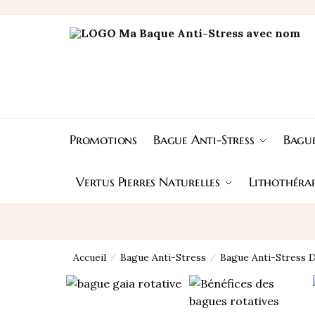
Skip
Skip
to
to
navigation
content
Promotions
Bague Anti-Stress
Bague
Vertus Pierres Naturelles
Lithothérap
Accueil
Bague Anti-Stress
Bague Anti-Stress 
/
/