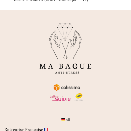
All
Entreprise Française