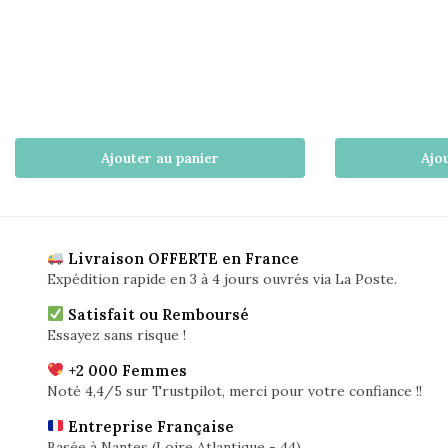
Ajouter au panier
Ajo
Livraison OFFERTE en France
Expédition rapide en 3 à 4 jours ouvrés via La Poste.
Satisfait ou Remboursé
Essayez sans risque !
+2 000 Femmes
Noté 4,4/5 sur Trustpilot, merci pour votre confiance !!
Entreprise Française
Basée à Nantes (Loire Atlantique - 44)