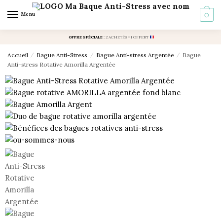
Skip
Skip
Menu
0
to
to
navigation
content
OFFRE SPÉCIALE
:
2 ACHETÉS = 1 OFFERT
Accueil
/
Bague Anti-Stress
/
Bague Anti-stress Argentée
/
Bague
Anti-stress Rotative Amorilla Argentée