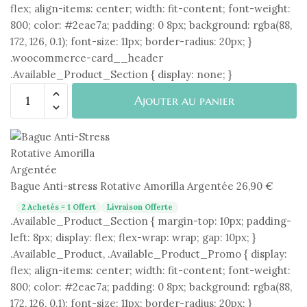
flex; align-items: center; width: fit-content; font-weight:
800; color: #2eae7a; padding: 0 8px; background: rgba(88,
172, 126, 0.1); font-size: 11px; border-radius: 20px; }
.woocommerce-card__header
.Available_Product_Section { display: none; }
quantité
Ajouter au panier
de
Bague
Anti-
stress
Rotative
Bague Anti-stress Rotative Amorilla Argentée
26,90
€
Amorilla
Argentée
2 Achetés = 1 Offert
Livraison Offerte
.Available_Product_Section { margin-top: 10px; padding-
left: 8px; display: flex; flex-wrap: wrap; gap: 10px; }
.Available_Product, .Available_Product_Promo { display:
flex; align-items: center; width: fit-content; font-weight:
800; color: #2eae7a; padding: 0 8px; background: rgba(88,
172, 126, 0.1); font-size: 11px; border-radius: 20px; }