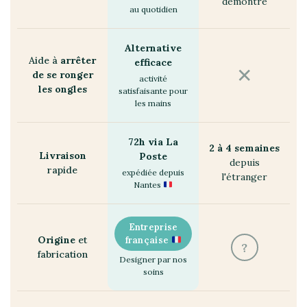
démontré
au quotidien
Alternative
Aide à
arrêter
efficace
✕
de se ronger
activité
les ongles
satisfaisante pour
les mains
72h via La
2 à 4 semaines
Livraison
Poste
depuis
rapide
expédiée depuis
l'étranger
Nantes
Entreprise
Origine
et
française
?
fabrication
Designer par nos
soins