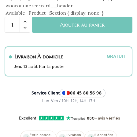
.woocommerce-card__header
.Available_Product_Section { display: none; }
quantité
Ajouter au panier
de
Bague
Anti-
stress
Livraison À domicile
Rotative
GRATUIT
Amorilla
Jeu. 13 août Par la poste
Argentée
Service Client
06 45 80 56 98
Lun–Ven / 10H–12H, 14H–17H
830+
avis vérifiés
Écrin cadeau
Livraison
2 achetées