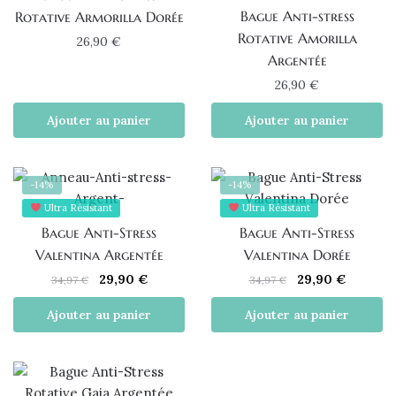
Bague Anti-stress
Rotative Armorilla Dorée
Rotative Amorilla
26,90
€
Argentée
26,90
€
Ajouter au panier
Ajouter au panier
-14%
-14%
Ultra Résistant
Ultra Résistant
Bague Anti-Stress
Bague Anti-Stress
Valentina Argentée
Valentina Dorée
Le
Le
Le
Le
29,90
€
29,90
€
34,97
€
34,97
€
prix
prix
prix
prix
Ajouter au panier
Ajouter au panier
initial
actuel
initial
actuel
était :
est :
était :
est :
34,97 €.
29,90 €.
34,97 €.
29,90 €.