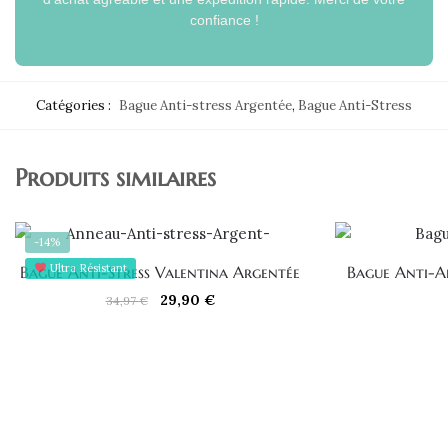
confiance !
Catégories :
Bague Anti-stress Argentée
,
Bague Anti-Stress
Produits similaires
-14%
Ultra Résistant
Bague Anti-Stress Valentina Argentée
Bague Anti-An
Le
Le
29,90
€
34,97
€
prix
prix
initial
actuel
était :
est :
34,97 €.
29,90 €.