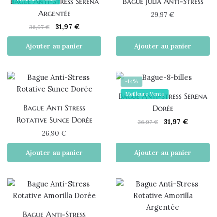
Bague Anti-Stress Serena
Bague Julia Anti-Stress
Argentée
29,97
€
Le
Le
31,97
€
36,97
€
prix
prix
Ajouter au panier
Ajouter au panier
initial
actuel
était :
est :
36,97 €.
31,97 €.
-14%
Meilleure Vente
Bague Anti-Stress Serena
Bague Anti Stress
Dorée
Rotative Sunce Dorée
Le
Le
31,97
€
36,97
€
prix
prix
26,90
€
initial
actuel
Ajouter au panier
Ajouter au panier
était :
est :
36,97 €.
31,97 €.
Bague Anti-Stress