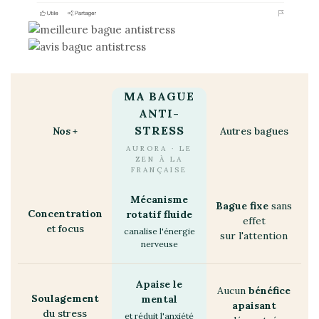
MA BAGUE
ANTI-
STRESS
Nos +
Autres bagues
AURORA · LE
ZEN À LA
FRANÇAISE
Mécanisme
Bague fixe
sans
Concentration
rotatif fluide
effet
et focus
canalise l'énergie
sur l'attention
nerveuse
Apaise le
Aucun
bénéfice
Soulagement
mental
apaisant
du stress
et réduit l'anxiété