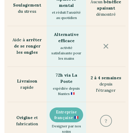
Aucun
bénéfice
Soulagement
mental
apaisant
du stress
et réduit l'anxiété
démontré
au quotidien
Alternative
Aide à
arrêter
efficace
✕
de se ronger
activité
les ongles
satisfaisante pour
les mains
72h via La
2 à 4 semaines
Livraison
Poste
depuis
rapide
expédiée depuis
l'étranger
Nantes
Entreprise
Origine
et
française
?
fabrication
Designer par nos
soins