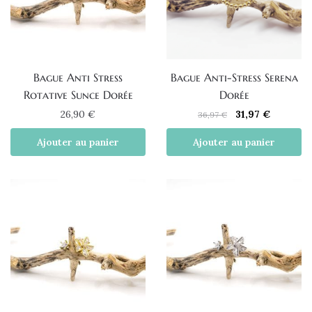
Bague Anti Stress
Bague Anti-Stress Serena
Rotative Sunce Dorée
Dorée
Le
Le
26,90
€
31,97
€
36,97
€
prix
prix
Ajouter au panier
Ajouter au panier
initial
actuel
était :
est :
36,97 €.
31,97 €.