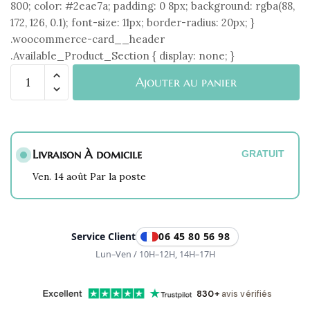
800; color: #2eae7a; padding: 0 8px; background: rgba(88,
172, 126, 0.1); font-size: 11px; border-radius: 20px; }
.woocommerce-card__header
.Available_Product_Section { display: none; }
quantité
Ajouter au panier
de
Bague
Anti-
Anxiété
Livraison À domicile
Rotative
GRATUIT
Sunce
Ven. 14 août Par la poste
Argentée
Service Client
06 45 80 56 98
Lun–Ven / 10H–12H, 14H–17H
830+
avis vérifiés