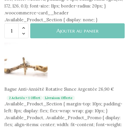
172, 126, 0.1); font-size: 11px; border-radius: 20px; }
.woocommerce-card__header
.Available_Product_Section { display: none; }
quantité
Ajouter au panier
de
Bague
Anti-
Anxiété
Rotative
Sunce
Argentée
Bague Anti-Anxiété Rotative Sunce Argentée
26,90
€
2 Achetés = 1 Offert
Livraison Offerte
.Available_Product_Section { margin-top: 10px; padding-
left: 8px; display: flex; flex-wrap: wrap; gap: 10px; }
.Available_Product, .Available_Product_Promo { display:
flex; align-items: center; width: fit-content; font-weight: