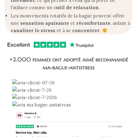
librement
, ce qui permet à celui qui la porte de
l’utiliser comme un o
util de relaxation
.
Les mouvements rotatifs de la bague peuvent offrir
une
sensation apaisante
et
réconfortante
, aidant à
canaliser
le
stress
et à se
concentrer
.
+2.000 femmes ont
adopté
aimé
recommandé
ma-bague-antistress