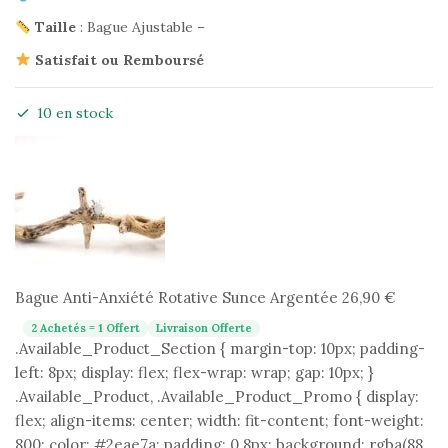
Taille
: Bague Ajustable –
Satisfait ou Remboursé
10 en stock
Bague Anti-Anxiété Rotative Sunce Argentée
26,90
€
2 Achetés = 1 Offert
Livraison Offerte
.Available_Product_Section { margin-top: 10px; padding-
left: 8px; display: flex; flex-wrap: wrap; gap: 10px; }
.Available_Product, .Available_Product_Promo { display:
flex; align-items: center; width: fit-content; font-weight:
800; color: #2eae7a; padding: 0 8px; background: rgba(88,