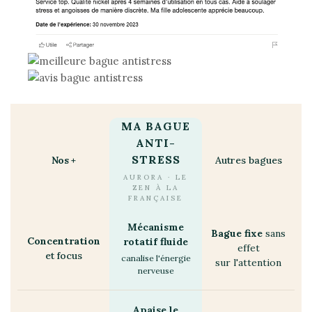
MA BAGUE
ANTI-
STRESS
Nos +
Autres bagues
AURORA · LE
ZEN À LA
FRANÇAISE
Mécanisme
Bague fixe
sans
Concentration
rotatif fluide
effet
et focus
canalise l'énergie
sur l'attention
nerveuse
Apaise le