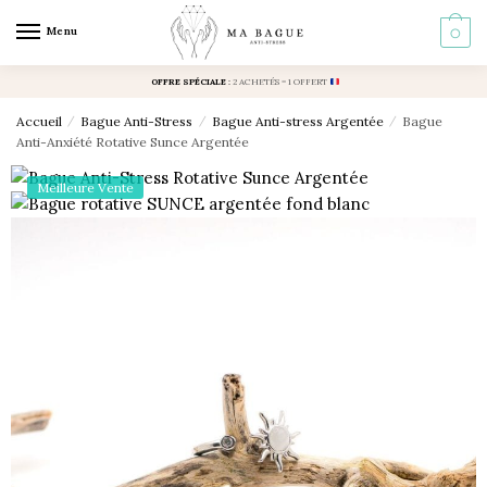
Skip
Skip
Menu
0
to
to
navigation
content
OFFRE SPÉCIALE
:
2 ACHETÉS = 1 OFFERT
Accueil
/
Bague Anti-Stress
/
Bague Anti-stress Argentée
/
Bague
Anti-Anxiété Rotative Sunce Argentée
Meilleure Vente