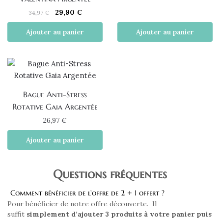
Le
Le
29,90
€
34,97
€
prix
prix
Ajouter au panier
Ajouter au panier
initial
actuel
était :
est :
34,97 €.
29,90 €.
Bague Anti-Stress
Rotative Gaia Argentée
26,97
€
Ajouter au panier
Questions fréquentes
Comment bénéficier de l'offre de 2 + 1 offert ?
Pour bénéficier de notre offre découverte. Il
suffit
simplement d’ajouter 3 produits à votre panier puis