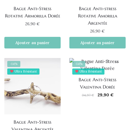
Bague Anti-Stress
Bague Anti-stress
Rotative Armorilla Dorée
Rotative Amorilla
Argentée
26,90
€
26,90
€
Ajouter au panier
Ajouter au panier
-14%
-14%
Ultra Résistant
Ultra Résistant
Bague Anti-Stress
Valentina Dorée
Le
Le
29,90
€
34,97
€
prix
prix
initial
actuel
était :
est :
34,97 €.
29,90 €.
Bague Anti-Stress
Valentina Argentée