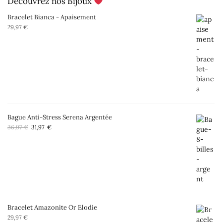
Découvrez nos Bijoux
Bracelet Bianca - Apaisement
29,97
€
Bague Anti-Stress Serena Argentée
Le
Le
36,97
€
31,97
€
prix
prix
initial
actuel
était :
est :
36,97 €.
31,97 €.
Bracelet Amazonite Or Elodie
29,97
€