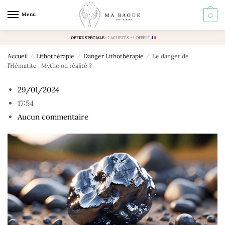
Skip
Skip
Menu
0
to
to
navigation
content
OFFRE SPÉCIALE
:
2 ACHETÉS = 1 OFFERT
Accueil
/
Lithothérapie
/
Danger Lithothérapie
/
Le danger de
l’Hématite : Mythe ou réalité ?
29/01/2024
17:54
Aucun commentaire