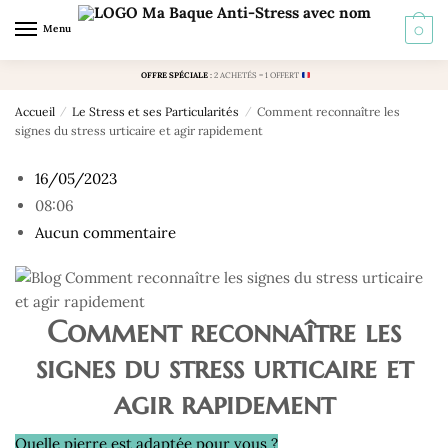
Skip
Skip
Menu
0
to
to
navigation
content
OFFRE SPÉCIALE
:
2 ACHETÉS = 1 OFFERT
Accueil
/
Le Stress et ses Particularités
/
Comment reconnaître les
signes du stress urticaire et agir rapidement
16/05/2023
08:06
Aucun commentaire
Comment reconnaître les
signes du stress urticaire et
agir rapidement
Quelle pierre est adaptée pour vous ?