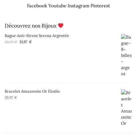
Facebook
Youtube
Instagram
Pinterest
Découvrez nos Bijoux
Bague Anti-Stress Serena Argentée
Le
Le
36,97
€
31,97
€
prix
prix
initial
actuel
était :
est :
36,97 €.
31,97 €.
Bracelet Amazonite Or Elodie
29,97
€