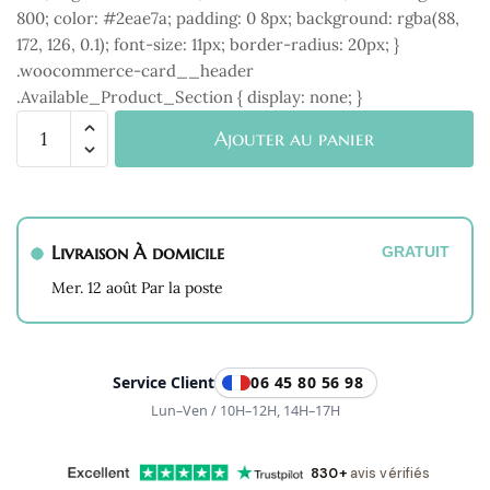
800; color: #2eae7a; padding: 0 8px; background: rgba(88,
172, 126, 0.1); font-size: 11px; border-radius: 20px; }
.woocommerce-card__header
.Available_Product_Section { display: none; }
quantité
Ajouter au panier
de
Pochette
Cadeau
en
Livraison À domicile
GRATUIT
Coton
Recyclée
Mer. 12 août Par la poste
Service Client
06 45 80 56 98
Lun–Ven / 10H–12H, 14H–17H
830+
avis vérifiés