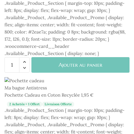
.Available_Product_Section { margin-top: 10px; padding-
left: 8px; display: flex; flex-wrap: wrap; gap: 10px; }
.Available_Product, .Available_Product_Promo { display:
flex; align-items: center; width: fit-content; font-weight:
800; color: #2eae7a; padding: 0 8px; background: rgba(88,
172, 126, 0.1); font-size: 11px; border-radius: 20px; }
.woocommerce-card__header
.Available_Product_Section { display: none; }
quantité
Ajouter au panier
de
Pochette
Cadeau
en
Pochette Cadeau en Coton Recyclée
1,95
€
Coton
Recyclée
2 Achetés = 1 Offert
Livraison Offerte
.Available_Product_Section { margin-top: 10px; padding-
left: 8px; display: flex; flex-wrap: wrap; gap: 10px; }
.Available_Product, .Available_Product_Promo { display:
flex; align-items: center; width: fit-content; font-weight: