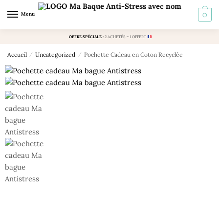
Skip to navigation
Skip to content
Menu
0
OFFRE SPÉCIALE
:
2 ACHETÉS = 1 OFFERT
Accueil
/
Uncategorized
/
Pochette Cadeau en Coton Recyclée