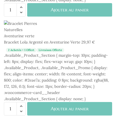
quantité
Ajouter au panier
de
Bracelet
Lola
Argenté
en
Bracelet Lola Argenté en Aventurine Verte
29,97
€
Aventurine
Verte
2 Achetés = 1 Offert
Livraison Offerte
.Available_Product_Section { margin-top: 10px; padding-
left: 8px; display: flex; flex-wrap: wrap; gap: 10px; }
.Available_Product, .Available_Product_Promo { display:
flex; align-items: center; width: fit-content; font-weight:
800; color: #2eae7a; padding: 0 8px; background: rgba(88,
172, 126, 0.1); font-size: 11px; border-radius: 20px; }
.woocommerce-card__header
.Available_Product_Section { display: none; }
quantité
Ajouter au panier
de