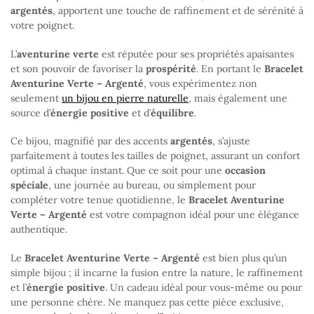
argentés
, apportent une touche de raffinement et de sérénité à
votre poignet.
L’
aventurine verte
est réputée pour ses propriétés apaisantes
et son pouvoir de favoriser la
prospérité
. En portant le
Bracelet
Aventurine Verte – Argenté
, vous expérimentez non
seulement
un bijou en pierre naturelle
, mais également une
source d’
énergie positive
et d’
équilibre
.
Ce bijou, magnifié par des accents
argentés
, s’ajuste
parfaitement à toutes les tailles de poignet, assurant un confort
optimal à chaque instant. Que ce soit pour une
occasion
spéciale
, une journée au bureau, ou simplement pour
compléter votre tenue quotidienne, le
Bracelet Aventurine
Verte – Argenté
est votre compagnon idéal pour une élégance
authentique.
Le
Bracelet Aventurine Verte – Argenté
est bien plus qu’un
simple bijou ; il incarne la fusion entre la nature, le raffinement
et l’
énergie positive
. Un cadeau idéal pour vous-même ou pour
une personne chère. Ne manquez pas cette pièce exclusive,