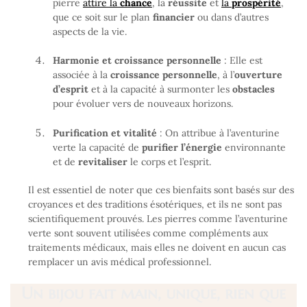
pierre
attire la
chance
, la
réussite
et
la
prospérité
,
que ce soit sur le plan
financier
ou dans d’autres
aspects de la vie.
Harmonie et croissance personnelle
: Elle est
associée à la
croissance personnelle
, à l’
ouverture
d’esprit
et à la capacité à surmonter les
obstacles
pour évoluer vers de nouveaux horizons.
Purification et vitalité
: On attribue à l’aventurine
verte la capacité de
purifier l’énergie
environnante
et de
revitaliser
le corps et l’esprit.
Il est essentiel de noter que ces bienfaits sont basés sur des
croyances et des traditions ésotériques, et ils ne sont pas
scientifiquement prouvés. Les pierres comme l’aventurine
verte sont souvent utilisées comme compléments aux
traitements médicaux, mais elles ne doivent en aucun cas
remplacer un avis médical professionnel.
Un bijou fait main, unique, rien que