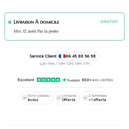
Bracelet
Lola
Argenté
Livraison À domicile
en
GRATUIT
Aventurine
Mer. 12 août Par la poste
Verte
Service Client
06 45 80 56 98
Lun–Ven / 10H–12H, 14H–17H
830+
avis vérifiés
Écrin cadeau
Livraison
2 achetées
Inclus
Offerte
= 1 offerte