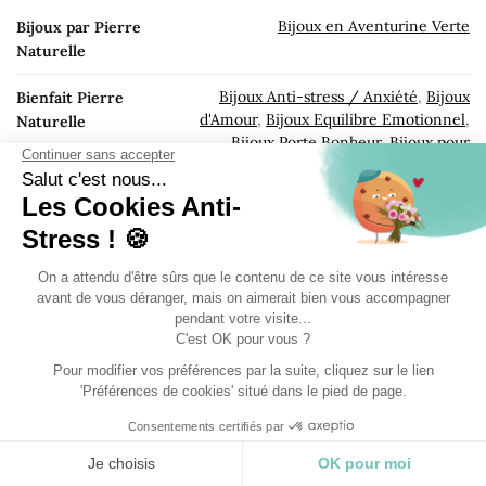
Bijoux en Aventurine Verte
Bijoux par Pierre
Naturelle
Bijoux Anti-stress / Anxiété
,
Bijoux
Bienfait Pierre
d'Amour
,
Bijoux Equilibre Emotionnel
,
Naturelle
Bijoux Porte Bonheur
,
Bijoux pour
l'Abondance / Richesse
,
Bijoux
Protection contre les énergies négatives
Bijoux pour Balance
,
Bijoux pour Cancer
,
Bijoux Signe
Bijoux pour Taureau
Astrologique
Bracelet en Aventurine Verte
,
Bracelet
Type bracelet
en Pierre Naturelle 6 MM
Bijoux couleur Vert
Couleur
Il n’y a pas encore d’avis.