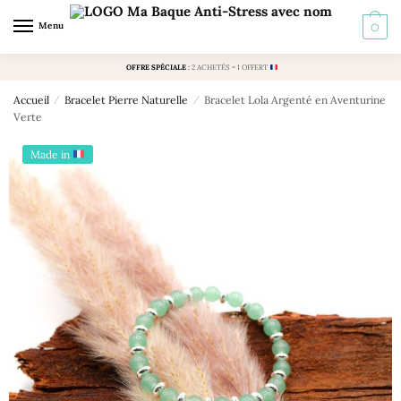
Skip
Skip
Menu
0
to
to
navigation
content
OFFRE SPÉCIALE
:
2 ACHETÉS = 1 OFFERT
Accueil
/
Bracelet Pierre Naturelle
/
Bracelet Lola Argenté en Aventurine
Verte
Made in