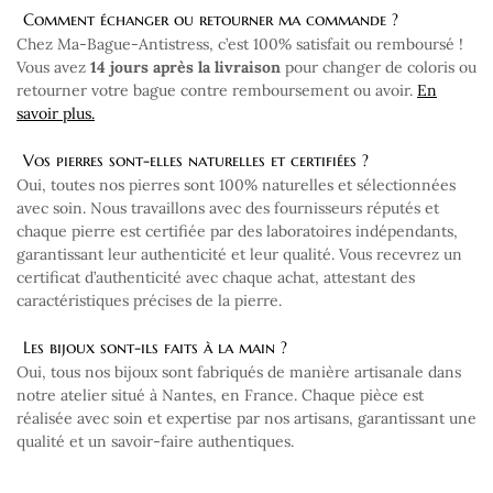
Comment échanger ou retourner ma commande ?
Chez Ma-Bague-Antistress, c’est 100% satisfait ou remboursé !
Vous avez
14 jours après la livraison
pour changer de coloris ou
retourner votre bague contre remboursement ou avoir.
En
savoir plus.
Vos pierres sont-elles naturelles et certifiées ?
Oui, toutes nos pierres sont 100% naturelles et sélectionnées
avec soin. Nous travaillons avec des fournisseurs réputés et
chaque pierre est certifiée par des laboratoires indépendants,
garantissant leur authenticité et leur qualité. Vous recevrez un
certificat d’authenticité avec chaque achat, attestant des
caractéristiques précises de la pierre.
Les bijoux sont-ils faits à la main ?
Oui, tous nos bijoux sont fabriqués de manière artisanale dans
notre atelier situé à Nantes, en France. Chaque pièce est
réalisée avec soin et expertise par nos artisans, garantissant une
qualité et un savoir-faire authentiques.